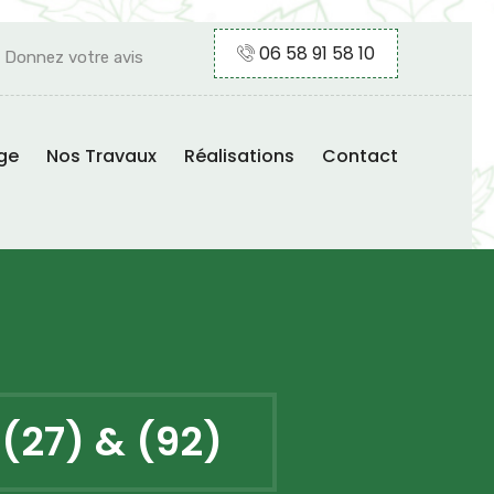
06 58 91 58 10
Donnez votre avis
ge
Nos Travaux
Réalisations
Contact
, (27) & (92)