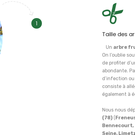
1
Taille des a
Un
arbre fr
On l’oublie so
de profiter d’
abondante. Par 
d’infection ou
consiste à all
également à équ
Nous nous dép
(78)
(
Freneus
Bennecourt, 
Seine, Limet