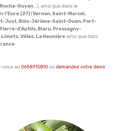
a Roche-Guyon
...), ainsi que dans le
de
l’Eure
(27)
(
Vernon, Saint-Marcel,
nt-Just, Bois-Jérôme-Saint-Ouen, Port-
-Pierre-d'Autils, Blaru, Pressagny-
, Limetz, Villez, La Heunière
ainsi que dans
 France
z-vous au
0658915810
ou
demandez votre devis