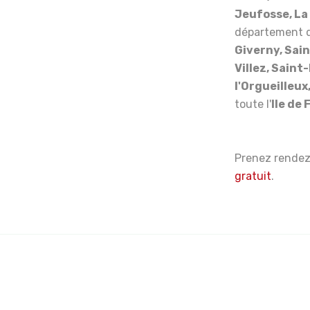
Jeufosse, L
département 
Giverny, Sai
Villez, Saint
l'Orgueilleux
toute l'
Ile de
Prenez rende
gratuit
.