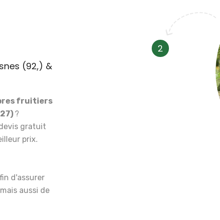
2
esnes (92,) &
bres fruitiers
(27)
?
devis gratuit
lleur prix.
fin d'assurer
mais aussi de