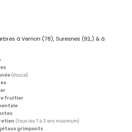
'arbres à Vernon (78), Suresnes (92,) & à
e
ies
onnée
(douce)
res
ier
re fruitier
mentale
bustes
tretien
(tous les 1 à 3 ans maximum)
égétaux grimpants