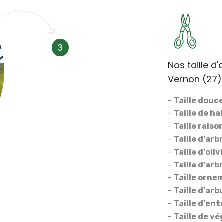
3
Nos taille d
Vernon (27)
-
Taille douc
-
Taille de ha
-
Taille rais
-
Taille d'arb
-
Taille d'oliv
-
Taille d'arb
-
Taille orne
-
Taille d'ar
-
Taille d'en
-
Taille de v